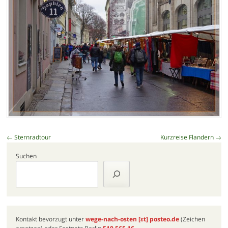
Beitragsnavigation
←
Sternradtour
Kurzreise Flandern
→
Suchen
Kontakt bevorzugt unter
wege-nach-osten
[ɛt]
posteo.de
(Zeichen