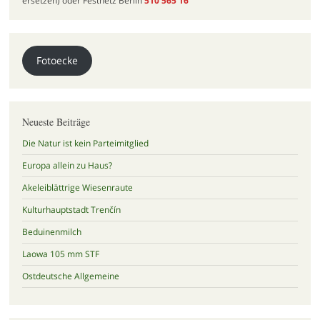
ersetzen) oder Festnetz Berlin
510 565 16
Fotoecke
Neueste Beiträge
Die Natur ist kein Parteimitglied
Europa allein zu Haus?
Akeleiblättrige Wiesenraute
Kulturhauptstadt Trenčín
Beduinenmilch
Laowa 105 mm STF
Ostdeutsche Allgemeine