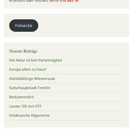
ersetzen) oder Festnetz Berlin
510 565 16
Fotoecke
Neueste Beiträge
Die Natur ist kein Parteimitglied
Europa allein zu Haus?
Akeleiblättrige Wiesenraute
Kulturhauptstadt Trenčín
Beduinenmilch
Laowa 105 mm STF
Ostdeutsche Allgemeine