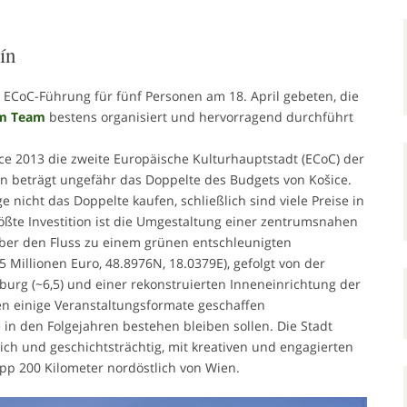
ín
 ECoC-Führung für fünf Personen am 18. April gebeten, die
em Team
bestens organisiert und hervorragend durchführt
ce 2013 die zweite Europäische Kulturhauptstadt (ECoC) der
ín beträgt ungefähr das Doppelte des Budgets von Košice.
nicht das Doppelte kaufen, schließlich sind viele Preise in
ößte Investition ist die Umgestaltung einer zentrumsnahen
er den Fluss zu einem grünen entschleunigten
15 Millionen Euro, 48.8976N, 18.0379E), gefolgt von der
burg (~6,5) und einer rekonstruierten Inneneinrichtung der
n einige Veranstaltungsformate geschaffen
e in den Folgejahren bestehen bleiben sollen. Die Stadt
lich und geschichtsträchtig, mit kreativen und engagierten
app 200 Kilometer nordöstlich von Wien.