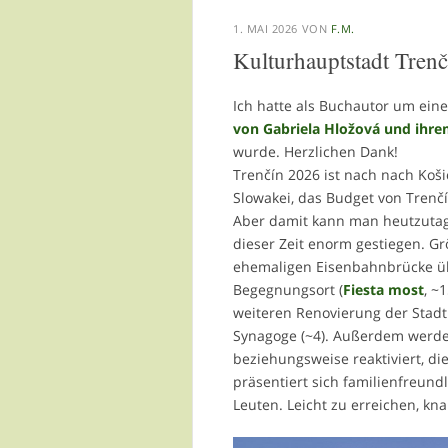
1. MAI 2026
VON
F.M.
Kulturhauptstadt Trenč
Ich hatte als Buchautor um eine
von Gabriela Hložová und ihr
wurde. Herzlichen Dank!
Trenčín 2026 ist nach nach Koši
Slowakei, das Budget von Trenč
Aber damit kann man heutzutage 
dieser Zeit enorm gestiegen. Gr
ehemaligen Eisenbahnbrücke üb
Begegnungsort (
Fiesta most
, ~
weiteren Renovierung der Stadt
Synagoge (~4). Außerdem werde
beziehungsweise reaktiviert, di
präsentiert sich familienfreund
Leuten. Leicht zu erreichen, kn