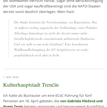
bei Atomwaffen herrscht Parität. Sogar ohne Berücksichtigung
der USA und sogar kaufkraftbereinigt sind die NATO-Staaten
derzeit sonst deutlich überlegen. Mein Fazit:
Die Studie kritisiert die Verschwendung von Kapazitäten. Das
ist äußerst wichtig angesichts der Verblendung vieler Politiker.
Allerdings hinterfragt sie nicht die derzeit immer mehr
Gesellschaftsbereiche einschnürende militärische Denkweise.
Und wie steht es um reale Gefahren? Eine koordinierte
Waldbrandbekämpfung der EU beispielsweise ist weder
prophylaktisch noch akut in Sicht.
1. MAI 2026
Kulturhauptstadt Trenčín
Ich hatte als Buchautor um eine ECoC-Führung für fünf
Personen am 18. April gebeten, die
von Gabriela Hložová und
ihrem Team
bestens organisiert und hervorragend durchführt