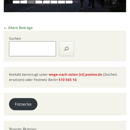
Beitragsnavigation
←
Ältere Beiträge
Suchen
Kontakt bevorzugt unter
wege-nach-osten
[ɛt]
posteo.de
(Zeichen
ersetzen) oder Festnetz Berlin
510 565 16
Fotoecke
Neueste Beiträge