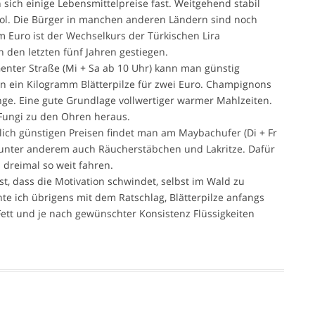
sich einige Lebensmittelpreise fast. Weitgehend stabil
ohol. Die Bürger in manchen anderen Ländern sind noch
 Euro ist der Wechselkurs der Türkischen Lira
n den letzten fünf Jahren gestiegen.
nter Straße (Mi + Sa ab 10 Uhr) kann man günstig
 ein Kilogramm Blätterpilze für zwei Euro. Champignons
nge. Eine gute Grundlage vollwertiger warmer Mahlzeiten.
Fungi zu den Ohren heraus.
hnlich günstigen Preisen findet man am Maybachufer (Di + Fr
unter anderem auch Räucherstäbchen und Lakritze. Dafür
 dreimal so weit fahren.
ist, dass die Motivation schwindet, selbst im Wald zu
e ich übrigens mit dem Ratschlag, Blätterpilze anfangs
 Fett und je nach gewünschter Konsistenz Flüssigkeiten