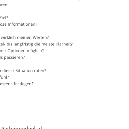
sten.
Ziel?
iöse Informationen?
 wirklich meinen Werten?
l- bis langfristig die meiste Klarheit?
ener Optionen möglich?
s passieren?
 dieser Situation raten?
fühl?
estens festlegen?
 Anhängedeckel