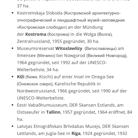
37 ha.
Kostromskaja Sloboda (Костромской архитектурно-
этнографический и ландшафтный музей–заповедник
»Костромская слобода«) an der Mündung
der
Kostroma
(Кострома) in die Wolga (Волга),
Zentralrussland, 1955 gegründet, 30 ha.
Museumsreservat
Witoslawlizy
(Витославлицы) am
Ilmensee (Мячино) bei Nowgorod (Великий Новгород),
1964 gegründet, seit 1992 auf der UNESCO-
Welterbeliste, 34 ha.
Kiži
(Кижи, Kischi) auf einer Insel im Onega-See
(Онежское озеро), Karelische Republik in
Nordwestrussland, 1966 gegründet, seit 1990 auf der
UNESCO-Welterbeliste.
Eesti Vabaõhumuuseum, DER Skansen Estlands, am
Ostseeufer in
Tallinn
, 1957 gegründet, 1964 eröffnet, 84
ha.
Latvijas Etnogrāfiskais Brīvdabas Muzejs, DER Skansen
Lettlands, am Jugla-See in
Riga
, 1924 gegründet, 1932