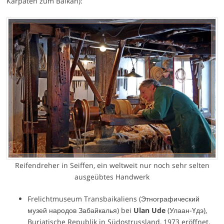
Karpaten zum Balkan):
Reifendreher in Seiffen, ein weltweit nur noch sehr selten
ausgeübtes Handwerk
Frelichtmuseum Transbaikaliens (Этнографический
музей народов Забайкалья) bei
Ulan Ude
(Улаан-Үдэ),
Burjatische Republik in Südostrussland, 1973 eröffnet,