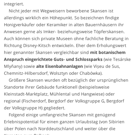
integriert.
Nicht jeder mit Wegweisern beworbene Skansen ist
allerdings wirklich ein Höhepunkt. So bezeichnen findige
Honigverkäufer oder Keramiker in alten Bauernhäusern ihr
Anwesen gerne als Imker- beziehungsweise Töpferskansen.
Auch können sich private Museen ohne fachliche Beratung in
Richtung Disney-Kitsch entwickeln. Eher dem Erholungswert
hier genannter Skansen vergleichbar sind
mit botanischem
Anspruch eingerichtete Guts- und Schlossparks
(wie Tesárske
Mlyňany) sowie
alte Eisenbahnanlagen
(wie Vișeu de Sus,
Chemnitz-Hilbersdorf, Wolsztyn oder Chabówka).
Größere Skansen wurden oft bezüglich der ursprünglichen
Standorte ihrer Gebäude funktionell (beispielsweise
Kleinstadt-Marktplatz, Mühlental und Hangwiese) oder
regional (Fischerdorf, Bergdorf der Volksgruppe G, Bergdorf
der Volksgruppe H) gegliedert.
Folgend einige umfangreiche Skansen mit genügend
Erlebnispotential für einen ganzen Urlaubstag (von Sibirien
über Polen nach Norddeutschland und weiter über die