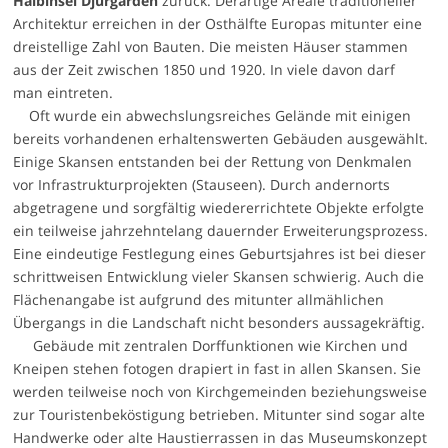
Halbinsel Djurgården
zurück. Derartige Areale traditioneller
Architektur erreichen in der Osthälfte Europas mitunter eine
dreistellige Zahl von Bauten. Die meisten Häuser stammen
aus der Zeit zwischen 1850 und 1920. In viele davon darf
man eintreten.
Oft wurde ein abwechslungsreiches Gelände mit einigen
bereits vorhandenen erhaltenswerten Gebäuden ausgewählt.
Einige Skansen entstanden bei der Rettung von Denkmalen
vor Infrastrukturprojekten (Stauseen). Durch andernorts
abgetragene und sorgfältig wiedererrichtete Objekte erfolgte
ein teilweise jahrzehntelang dauernder Erweiterungsprozess.
Eine eindeutige Festlegung eines Geburtsjahres ist bei dieser
schrittweisen Entwicklung vieler Skansen schwierig. Auch die
Flächenangabe ist aufgrund des mitunter allmählichen
Übergangs in die Landschaft nicht besonders aussagekräftig.
Gebäude mit zentralen Dorffunktionen wie Kirchen und
Kneipen stehen fotogen drapiert in fast in allen Skansen. Sie
werden teilweise noch von Kirchgemeinden beziehungsweise
zur Touristenbeköstigung betrieben. Mitunter sind sogar alte
Handwerke oder alte Haustierrassen in das Museumskonzept