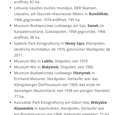
eröffnet, 87 ha.
Lietuvos liaudies buities muziejus, DER Skansen
Litauens, am Stausee »Kaunasser Meer« in
Rumšiškés
,
1966 gegründet, 1974 eröffnet, 195 ha.
Muzeum Budownictwa Ludowego am San,
Sanok
im
Karpatenvorland, Südostpolen, 1958 gegründet, 1966
eröffnet, 38 ha.
Sądecki Park Etnograficzny in
Nowy Sącz
, Kleinpolen,
ländliche Architektur ab 1975, galizischer Marktplatz ab
2011.
Muzeum Wsi in
Lublin
, Ostpolen, seit 1979.
Muzeum Wsi in
Białystok
, Ostpolen, seit 1982.
Muzeum Budownictwa Ludowego
Olsztynek
in
Ermland-Masuren, Nordpolen, Vorläufer war das
Königsberger Dorfmuseum von 1909, das erste im
damaligen Deutschland, seit 1938 am jetzigen Standort,
77 ha.
Kaszubski Park Etnograficzny am Gołuń-See,
Wdzydze
Kiszewskie
in Kaschubien, Nordpolen, Vorläufer war
ein Privatmuseum von 1908, mehrmals erweitert, 22 ha.