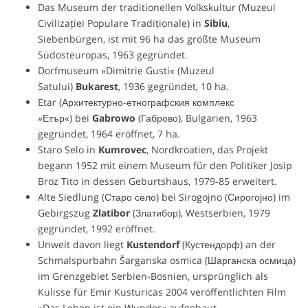
Das Museum der traditionellen Volkskultur (Muzeul
Civilizației Populare Tradiționale) in
Sibiu
,
Siebenbürgen, ist mit 96 ha das größte Museum
Südosteuropas, 1963 gegründet.
Dorfmuseum »Dimitrie Gusti« (Muzeul
Satului)
Bukarest
, 1936 gegründet, 10 ha.
Etar (Архитектурно-етнографския комплекс
»Етър«) bei
Gabrowo
(Габрово), Bulgarien, 1963
gegründet, 1964 eröffnet, 7 ha.
Staro Selo in
Kumrovec
, Nordkroatien, das Projekt
begann 1952 mit einem Museum für den Politiker Josip
Broz Tito in dessen Geburtshaus, 1979-85 erweitert.
Alte Siedlung (Старо село) bei Sirogojno (Сирогојно) im
Gebirgszug
Zlatibor
(Златибор), Westserbien, 1979
gegründet, 1992 eröffnet.
Unweit davon liegt
Kustendorf
(Кустендорф) an der
Schmalspurbahn Šarganska osmica (Шарганска осмица)
im Grenzgebiet Serbien-Bosnien, ursprünglich als
Kulisse für Emir Kusturicas 2004 veröffentlichten Film
»Das Leben ist ein Wunder« aufgebaut.