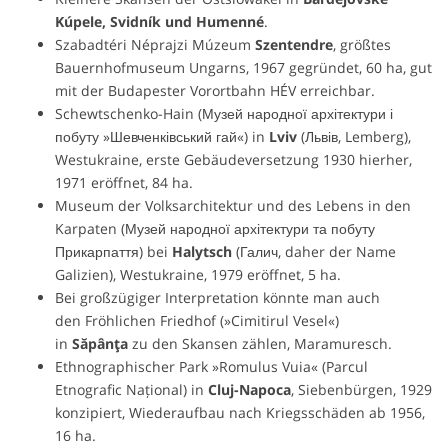
Kúpele, Svidník und Humenné
.
Szabadtéri Néprajzi Múzeum
Szentendre
, größtes
Bauernhofmuseum Ungarns, 1967 gegründet, 60 ha, gut
mit der Budapester Vorortbahn HÉV erreichbar.
Schewtschenko-Hain (Музей народної архітектури і
побуту »Шевченківський гай«) in
Lviv
(Львів, Lemberg),
Westukraine, erste Gebäudeversetzung 1930 hierher,
1971 eröffnet, 84 ha.
Museum der Volksarchitektur und des Lebens in den
Karpaten (Музей народної архітектури та побуту
Прикарпаття) bei
Halytsch
(Галич, daher der Name
Galizien), Westukraine, 1979 eröffnet, 5 ha.
Bei großzügiger Interpretation könnte man auch
den Fröhlichen Friedhof (»Cimitirul Vesel«)
in
Săpânţa
zu den Skansen zählen, Maramuresch.
Ethnographischer Park »Romulus Vuia« (Parcul
Etnografic Național) in
Cluj-Napoca
, Siebenbürgen, 1929
konzipiert, Wiederaufbau nach Kriegsschäden ab 1956,
16 ha.