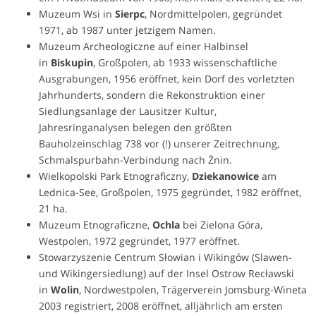
Muzeum Wsi in
Sierpc
, Nordmittelpolen, gegründet
1971, ab 1987 unter jetzigem Namen.
Muzeum Archeologiczne auf einer Halbinsel
in
Biskupin
, Großpolen, ab 1933 wissenschaftliche
Ausgrabungen, 1956 eröffnet, kein Dorf des vorletzten
Jahrhunderts, sondern die Rekonstruktion einer
Siedlungsanlage der Lausitzer Kultur,
Jahresringanalysen belegen den größten
Bauholzeinschlag 738 vor (!) unserer Zeitrechnung,
Schmalspurbahn-Verbindung nach Żnin.
Wielkopolski Park Etnograficzny,
Dziekanowice
am
Lednica-See, Großpolen, 1975 gegründet, 1982 eröffnet,
21 ha.
Muzeum Etnograficzne,
Ochla
bei Zielona Góra,
Westpolen, 1972 gegründet, 1977 eröffnet.
Stowarzyszenie Centrum Słowian i Wikingów (Slawen-
und Wikingersiedlung) auf der Insel Ostrow Recławski
in
Wolin
, Nordwestpolen, Trägerverein Jomsburg-Wineta
2003 registriert, 2008 eröffnet, alljährlich am ersten