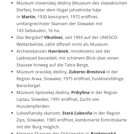
Múzeum slovenskej dediny (Museum des slowakischen
Dorfes), hinter dem Hügel Jahodnícke háje
in
Martin
, 1930 konzipiert, 1972 eröffnet,
umfangreichster Skansen der Slowakei mit
143 Gebäuden, 16 ha.
Das Bergdorf
Vlkolínec
, seit 1993 auf der UNESCO-
Welterbeliste, zählt offiziell nicht als Museum.
Archeoskanzen
Havránok
, mindestens seit der
Latènezeit besiedelt, mit schönem Blick über einen
Stausee hinweg auf die Tatra-Berge.
Múzeum oravskej dediny,
Zuberec-Brestová
in der
Region Arwa, Slowakei, 1975 eröffnet, funktionsfähige
Barockorgel.
Múzeum liptovskej dediny,
Pribylina
in der Region
Liptau, Slowakei, 1991 eröffnet, Zucht von
Huzulenpferden.
Ľubovňansky skanzen,
Stará Ľubovňa
in der Region
Zips, Slowakei, 1985 eröffnet, kombinierte Eintrittskarte
mit der Burg möglich.
Kleinere Skansen der Ostslowakei in
Bardejovské