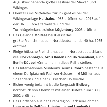
Augustwochenende großes Festival der Slawen und
Wikinger.
Ebenfalls ins Mittelalter zurück geht es bei der
Wikingeranlage
Haithabu
, 1985 eröffnet, seit 2018 auf
der UNESCO-Welterbeliste, und der
Turmhügelrekonstruktion
Lütjenburg
, 2003 eröffnet.
Das Gelände
Molfsee
bei Kiel ist das
größte Freilichtmuseum Norddeutschlands, 40 ha, 1965
eröffnet.
Einige hübsche Freilichtmuseen in Nordostdeutschland
wie
Klockenhagen, Groß Raden und Ukranenland
, auch
Berlin-Düppel
könnte man in diese Reihe stellen.
Das Internationale Mühlenmuseum
Gifhorn
besteht aus
einem Dorfplatz mit Fachwerkhäusern, 16 Mühlen aus
12 Ländern und einer russischen Holzkirche.
Bisher wenig bekannt ist die Bergstadt
Bleiberg
nordöstlich von Chemnitz mit einer Blütezeit um 1300,
2002 eröffnet.
Das Dorfleben aus der Grenzregion Sachsen-Böhmen
kann man in
Seiffen, Eubabrunn und Landwüst