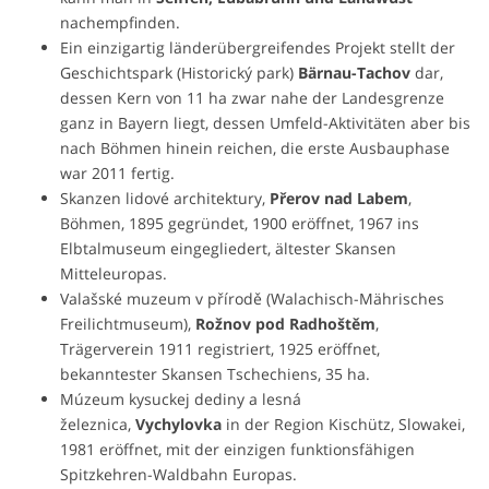
nachempfinden.
Ein einzigartig länderübergreifendes Projekt stellt der
Geschichtspark (Historický park)
Bärnau-Tachov
dar,
dessen Kern von 11 ha zwar nahe der Landesgrenze
ganz in Bayern liegt, dessen Umfeld-Aktivitäten aber bis
nach Böhmen hinein reichen, die erste Ausbauphase
war 2011 fertig.
Skanzen lidové architektury,
Přerov nad Labem
,
Böhmen, 1895 gegründet, 1900 eröffnet, 1967 ins
Elbtalmuseum eingegliedert, ältester Skansen
Mitteleuropas.
Valašské muzeum v přírodě (Walachisch-Mährisches
Freilichtmuseum),
Rožnov pod Radhoštěm
,
Trägerverein 1911 registriert, 1925 eröffnet,
bekanntester Skansen Tschechiens, 35 ha.
Múzeum kysuckej dediny a lesná
železnica,
Vychylovka
in der Region Kischütz, Slowakei,
1981 eröffnet, mit der einzigen funktionsfähigen
Spitzkehren-Waldbahn Europas.