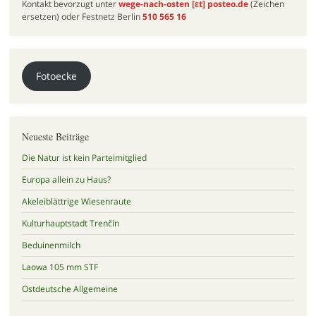
Kontakt bevorzugt unter
wege-nach-osten
[ɛt]
posteo.de
(Zeichen
ersetzen) oder Festnetz Berlin
510 565 16
Fotoecke
Neueste Beiträge
Die Natur ist kein Parteimitglied
Europa allein zu Haus?
Akeleiblättrige Wiesenraute
Kulturhauptstadt Trenčín
Beduinenmilch
Laowa 105 mm STF
Ostdeutsche Allgemeine