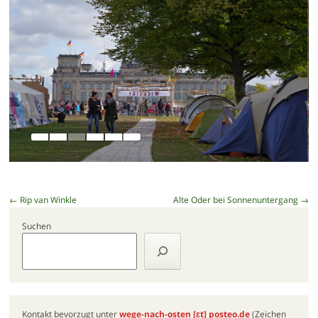
Beitragsnavigation
←
Rip van Winkle
Alte Oder bei Sonnenuntergang
→
Suchen
Kontakt bevorzugt unter
wege-nach-osten
[ɛt]
posteo.de
(Zeichen