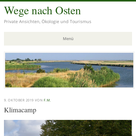
Wege nach Osten
Private Ansichten, Ökologie und Tourismus
Menü
Zum
Inhalt
springen
9. OKTOBER 2019
VON
F.M.
Klimacamp