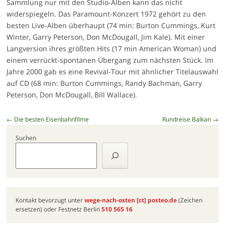
Sammlung nur mit den Studio-Alben kann das nicht
widerspiegeln. Das Paramount-Konzert 1972 gehört zu den
besten Live-Alben überhaupt (74 min: Burton Cummings, Kurt
Winter, Garry Peterson, Don McDougall, Jim Kale). Mit einer
Langversion ihres größten Hits (17 min American Woman) und
einem verrückt-spontanen Übergang zum nächsten Stück. Im
Jahre 2000 gab es eine Revival-Tour mit ähnlicher Titelauswahl
auf CD (68 min: Burton Cummings, Randy Bachman, Garry
Peterson, Don McDougall, Bill Wallace).
Beitragsnavigation
←
Die besten Eisenbahnfilme
Rundreise Balkan
→
Suchen
Kontakt bevorzugt unter
wege-nach-osten
[ɛt]
posteo.de
(Zeichen
ersetzen) oder Festnetz Berlin
510 565 16