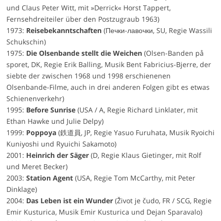
und Claus Peter Witt, mit »Derrick« Horst Tappert,
Fernsehdreiteiler über den Postzugraub 1963)
1973:
Reisebekanntschaften
(Печки-лавочки, SU, Regie Wassili
Schukschin)
1975:
Die Olsenbande stellt die Weichen
(Olsen-Banden på
sporet, DK, Regie Erik Balling, Musik Bent Fabricius-Bjerre, der
siebte der zwischen 1968 und 1998 erschienenen
Olsenbande-Filme, auch in drei anderen Folgen gibt es etwas
Schienenverkehr)
1995:
Before Sunrise
(USA / A, Regie Richard Linklater, mit
Ethan Hawke und Julie Delpy)
1999:
Poppoya
(鉄道員, JP, Regie Yasuo Furuhata, Musik Ryoichi
Kuniyoshi und Ryuichi Sakamoto)
2001:
Heinrich der Säger
(D, Regie Klaus Gietinger, mit Rolf
und Meret Becker)
2003:
Station Agent
(USA, Regie Tom McCarthy, mit Peter
Dinklage)
2004:
Das Leben ist ein Wunder
(Život je čudo, FR / SCG, Regie
Emir Kusturica, Musik Emir Kusturica und Dejan Sparavalo)