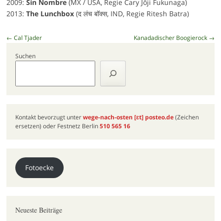
2009:
Sin Nombre
(MX / USA, Regie Cary Jôji Fukunaga)
2013:
The Lunchbox
(द लंच बॉक्स, IND, Regie Ritesh Batra)
Beitragsnavigation
←
Cal Tjader
Kanadadischer Boogierock
→
Suchen
Kontakt bevorzugt unter
wege-nach-osten
[ɛt]
posteo.de
(Zeichen
ersetzen) oder Festnetz Berlin
510 565 16
Fotoecke
Neueste Beiträge