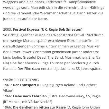
Waggons und eine nahezu schrottreife Dampflokomotive
werden gekauft. Man teilt sich in die vermeintlichen Häftlinge
und die vermeintliche Wachmannschaft auf. Dann setzen die
Juden alles auf diese Karte.
2003:
Festival Express (UK, Regie Bob Smeaton)
So richtig legendär wurde das Woodstock-Festival 1969 durch
den wenige Monate später erschienen Dokumentarfilm. Im
darauffolgenden Sommer unternahmen prägende Musiker
der Flower-Power-Generation gemeinsam (unter anderem:
Janis Joplin, Grateful Dead, The Band, Mashmakhan, Sha Na
Na) eine fast ebenso kultige Tournee per Sonderzug durch
Kanada. Der Film dazu entstand jedoch erst 33 Jahre später.
weiterhin sehenswert
1961:
Der Transport
(D, Regie Jürgen Roland und Herbert
Viktor)
1966:
Liebe nach Fahrplan
(Ostře sledované vlaky, CS, Regie
Jiří Menzel, mit Václav Neckář)
1966:
Die Gentlemen bitten zur Kasse
(D, Regie John Olden