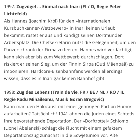
1997:
Zugvögel … Einmal nach Inari (FI / D, Regie Peter
Lichtefeld)
Als Hannes (Joachim Król) für den »Internationalen
Kursbuchkenner-Wettbewerb« in Inari keinen Urlaub
bekommt, rastet er aus und kündigt seinen Dortmunder
Arbeitsplatz. Die Chefsekretärin nutzt die Gelegenheit, um den
Panzerschrank der Firma zu leeren. Hannes wird verdächtigt,
kann sich aber bis zum Wettbewerb durchschlagen. Dort
riskiert er seinen Sieg, um der Finnin Sirpa (Outi Mäenpää) zu
imponieren. Hardcore-Eisenbahnfans werden allerdings
wissen, dass es in Inari gar keinen Bahnhof gibt.
1998:
Zug des Lebens (Train de vie, FR / BE / NL / RO / IL,
Regie Radu Mihăileanu, Musik Goran Bregović)
Kann man den Holocaust mit einer gehörigen Portion Humor
aufarbeiten? Tatsächlich! 1941 ahnen die Juden eines Schtetls
ihre bevorstehende Deportation. Der »Dorftrottel« Schlomo
(Lionel Abelanski) schlägt die Flucht mit einem gefaktem
Deportationszug zunächst in die Sowjetunion vor. Alte