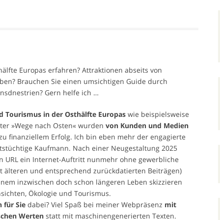
älfte Europas erfahren? Attraktionen abseits von
eben? Brauchen Sie einen umsichtigen Guide durch
nsdnestrien? Gern helfe ich …
d Tourismus in der Osthälfte Europas
wie beispielsweise
lter »Wege nach Osten« wurden
von Kunden und Medien
 zu finanziellem Erfolg. Ich bin eben mehr der engagierte
tstüchtige Kaufmann. Nach einer Neugestaltung 2025
n URL ein Internet-Auftritt nunmehr ohne gewerbliche
mit älteren und entsprechend zurückdatierten Beiträgen)
nem inzwischen doch schon längeren Leben skizzieren
nsichten, Ökologie und Tourismus.
 für Sie
dabei? Viel Spaß bei meiner Webpräsenz
mit
schen Werten
statt mit maschinengenerierten Texten.