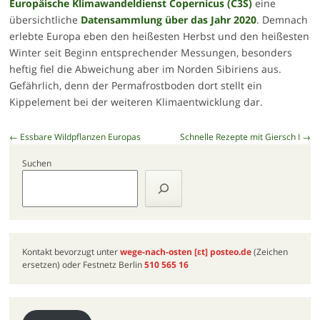
Europäische Klimawandeldienst Copernicus (C3S)
eine
übersichtliche
Datensammlung über das Jahr 2020
. Demnach
erlebte Europa eben den heißesten Herbst und den heißesten
Winter seit Beginn entsprechender Messungen, besonders
heftig fiel die Abweichung aber im Norden Sibiriens aus.
Gefährlich, denn der Permafrostboden dort stellt ein
Kippelement bei der weiteren Klimaentwicklung dar.
Beitragsnavigation
←
Essbare Wildpflanzen Europas
Schnelle Rezepte mit Giersch I
→
Suchen
Kontakt bevorzugt unter
wege-nach-osten
[ɛt]
posteo.de
(Zeichen
ersetzen) oder Festnetz Berlin
510 565 16