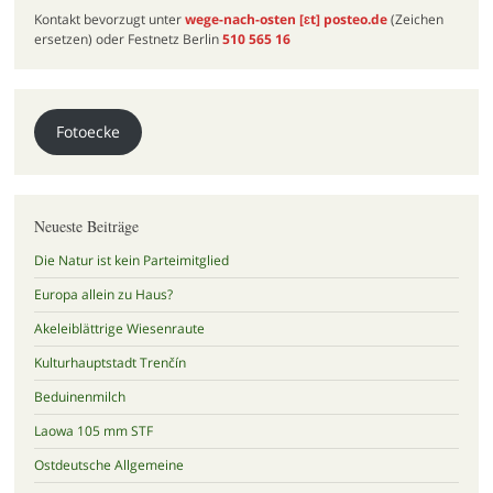
Kontakt bevorzugt unter
wege-nach-osten
[ɛt]
posteo.de
(Zeichen
ersetzen) oder Festnetz Berlin
510 565 16
Fotoecke
Neueste Beiträge
Die Natur ist kein Parteimitglied
Europa allein zu Haus?
Akeleiblättrige Wiesenraute
Kulturhauptstadt Trenčín
Beduinenmilch
Laowa 105 mm STF
Ostdeutsche Allgemeine