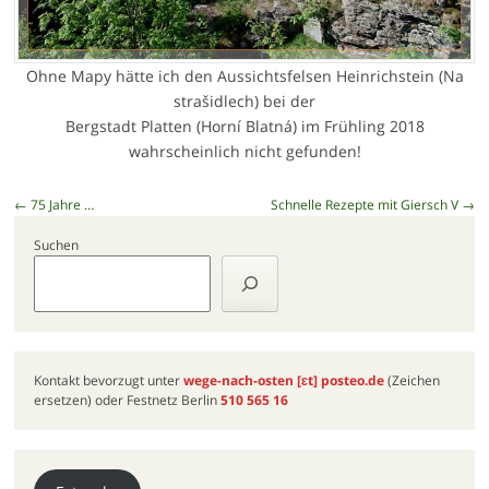
Ohne Mapy hätte ich den Aussichtsfelsen Heinrichstein (Na
strašidlech) bei der
Bergstadt Platten (Horní Blatná) im Frühling 2018
wahrscheinlich nicht gefunden!
Beitragsnavigation
←
75 Jahre …
Schnelle Rezepte mit Giersch V
→
Suchen
Kontakt bevorzugt unter
wege-nach-osten
[ɛt]
posteo.de
(Zeichen
ersetzen) oder Festnetz Berlin
510 565 16