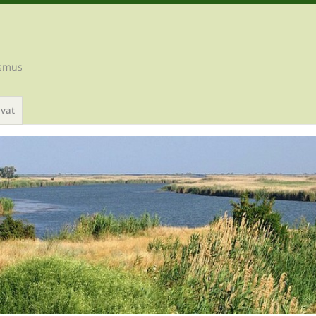
ismus
ivat