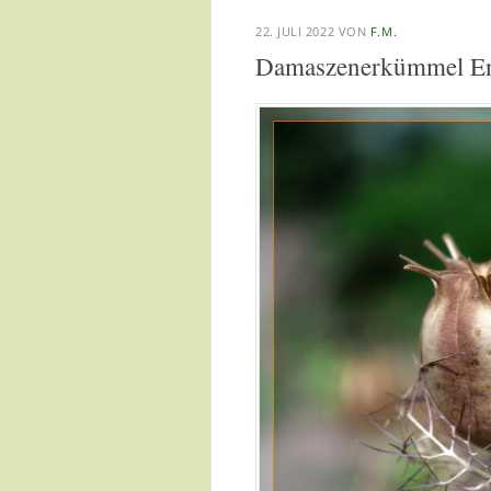
22. JULI 2022
VON
F.M.
Damaszenerkümmel En