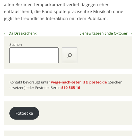
alten Berliner Tempodromzelt verlief dagegen eher
enttäuschend, die Band spulte präzise ihre Musik ab ohne
jegliche freundliche Interaktion mit dem Publikum.
Beitragsnavigation
←
Da Draakschenk
Lienewitzseen Ende Oktober
→
Suchen
Kontakt bevorzugt unter
wege-nach-osten
[ɛt]
posteo.de
(Zeichen
ersetzen) oder Festnetz Berlin
510 565 16
Fotoecke