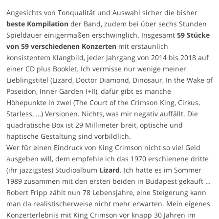
Angesichts von Tonqualität und Auswahl sicher die bisher
beste Kompilation
der Band, zudem bei über sechs Stunden
Spieldauer einigermaßen erschwinglich. Insgesamt
59 Stücke
von 59 verschiedenen Konzerten
mit erstaunlich
konsistentem Klangbild, jeder Jahrgang von 2014 bis 2018 auf
einer CD plus Booklet. Ich vermisse nur wenige meiner
Lieblingstitel (Lizard, Doctor Diamond, Dinosaur, In the Wake of
Poseidon, Inner Garden I+II), dafür gibt es manche
Höhepunkte in zwei (The Court of the Crimson King, Cirkus,
Starless, …) Versionen. Nichts, was mir negativ auffällt. Die
quadratische Box ist 29 Millimeter breit, optische und
haptische Gestaltung sind vorbildlich.
Wer für einen Eindruck von King Crimson nicht so viel Geld
ausgeben will, dem empfehle ich das 1970 erschienene dritte
(ihr jazzigstes) Studioalbum
Lizard
. Ich hatte es im Sommer
1989 zusammen mit den ersten beiden in Budapest gekauft …
Robert Fripp zählt nun 78 Lebensjahre, eine Steigerung kann
man da realistischerweise nicht mehr erwarten. Mein eigenes
Konzerterlebnis mit King Crimson vor knapp 30 Jahren im