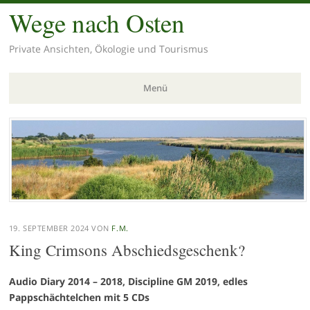
Wege nach Osten
Private Ansichten, Ökologie und Tourismus
Menü
Zum
Inhalt
springen
19. SEPTEMBER 2024
VON
F.M.
King Crimsons Abschiedsgeschenk?
Audio Diary 2014 – 2018
, Discipline GM 2019
, edles
Pappschächtelchen mit 5 CDs